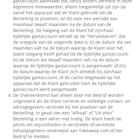
gastaccount aanmaakt die, tenzij anders vermeld in deze
Algemene Voorwaarden, alleen toegankelijk zal zijn (a)
vanaf het apparaat dat de Klant gebruikt om de
Bestelling te plaatsen; en (b) voor een periode van
maximaal twaalf maanden na de datum van de
Bestelling. De toegang van de Klant tot zijn/haar
tijdelijke gastaccount vervalt op de ''Vervaldatum'', dat
de vroegste van de volgende data is: (i) de datum die zes
maanden valt na de datum waarop de Klant voor het
laatst toegang heeft gehad tot de tijdelijke gastaccount;
(ii) de datum die twaalf maanden valt na de datum
waarop de tijdelijke gastaccount is aangemaakt; of (iii)
de datum waarop de Klant zich afmeldt bij zijn/haar
tijdelijke gastaccount, of de cache leegmaakt op het
apparaat dat de Klant gebruikte toen de tijdelijke
gastaccount werd aangemaakt.
De Overeenkomst kan alleen door het Bedrijf worden
uitgevoerd als de Klant correcte en volledige contact- en
adresgegevens verstrekt bij het plaatsen van de
Bestelling. In geval van een “Afhaal” of “Uit eten”
Bestelling is een adres niet nodig. De Klant heeft de
plicht om onjuistheden in verstrekte of vermelde
betaalgegevens onverwijld aan Takeaway.com of het
Bedrijf te melden.