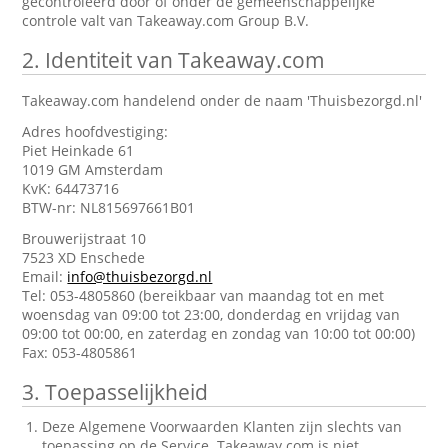
gecontroleerd door of onder de gemeenschappelijke
controle valt van Takeaway.com Group B.V.
2.
Identiteit van Takeaway.com
Takeaway.com handelend onder de naam 'Thuisbezorgd.nl'
Adres hoofdvestiging:
Piet Heinkade 61
1019 GM Amsterdam
KvK: 64473716
BTW-nr: NL815697661B01
Brouwerijstraat 10
7523 XD Enschede
Email:
info@thuisbezorgd.nl
Tel: 053-4805860 (bereikbaar van maandag tot en met
woensdag van 09:00 tot 23:00, donderdag en vrijdag van
09:00 tot 00:00, en zaterdag en zondag van 10:00 tot 00:00)
Fax: 053-4805861
3.
Toepasselijkheid
Deze Algemene Voorwaarden Klanten zijn slechts van
toepassing op de Service. Takeaway.com is niet